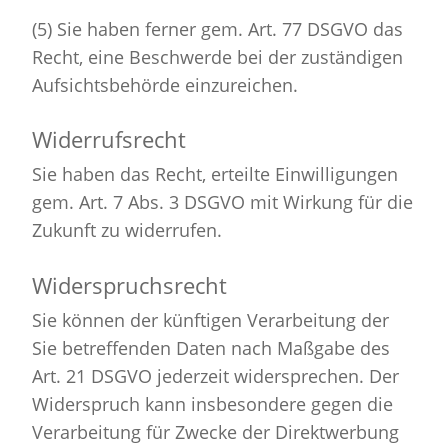
(5) Sie haben fer­ner gem. Art. 77 DSGVO das
Recht, eine Be­schwer­de bei der zu­stän­di­gen
Auf­sichts­be­hör­de ein­zu­rei­chen.
Wi­der­rufs­recht
Sie haben das Recht, er­teil­te Ein­wil­li­gun­gen
gem. Art. 7 Abs. 3 DSGVO mit Wir­kung für die
Zu­kunft zu wi­der­ru­fen.
Wi­der­spruchs­recht
Sie kön­nen der künf­ti­gen Ver­ar­bei­tung der
Sie be­tref­fen­den Daten nach Maß­ga­be des
Art. 21 DSGVO je­der­zeit wi­der­spre­chen. Der
Wi­der­spruch kann ins­be­son­de­re gegen die
Ver­ar­bei­tung für Zwe­cke der Di­rekt­wer­bung