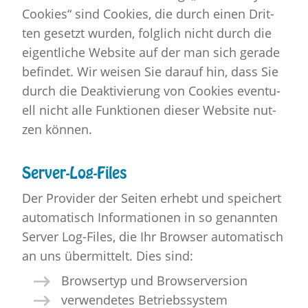
Coo­kies“ sind Coo­kies, die durch einen Drit­
ten ge­setzt wur­den, folg­lich nicht durch die
ei­gent­li­che Web­site auf der man sich ge­ra­de
be­fin­det. Wir wei­sen Sie dar­auf hin, dass Sie
durch die De­ak­ti­vie­rung von Coo­kies even­tu­
ell nicht alle Funk­tio­nen die­ser Web­site nut­
zen kön­nen.
Ser­ver-Log-Files
Der Pro­vi­der der Sei­ten er­hebt und spei­chert
au­to­ma­tisch In­for­ma­tio­nen in so ge­nann­ten
Ser­ver Log-Files, die Ihr Brow­ser au­to­ma­tisch
an uns über­mit­telt. Dies sind:
Brow­ser­typ und Brow­ser­ver­si­on
ver­wen­de­tes Be­triebs­sys­tem