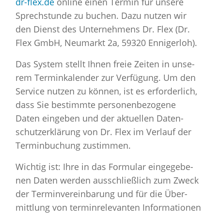
dr-​flex.​de
on­line einen Ter­min für un­se­re
Sprech­stun­de zu bu­chen. Dazu nut­zen wir
den Dienst des Un­ter­neh­mens Dr. Flex (Dr.
Flex GmbH, Neu­markt 2a, 59320 En­ni­ger­loh).
Das Sys­tem stellt Ihnen freie Zei­ten in un­se­
rem Ter­min­ka­len­der zur Ver­fü­gung. Um den
Ser­vice nut­zen zu kön­nen, ist es er­for­der­lich,
dass Sie be­stimm­te per­so­nen­be­zo­ge­ne
Daten ein­ge­ben und der ak­tu­el­len Da­ten­
schutz­er­klä­rung von Dr. Flex im Ver­lauf der
Ter­min­bu­chung zu­stim­men.
Wich­tig ist: Ihre in das For­mu­lar ein­ge­ge­be­
nen Daten wer­den aus­schließ­lich zum Zweck
der Ter­min­ver­ein­ba­rung und für die Über­
mitt­lung von ter­min­re­le­van­ten In­for­ma­tio­nen