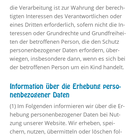
die Ver­ar­bei­tung ist zur Wah­rung der be­rech­
tig­ten In­ter­es­sen des Ver­ant­wort­li­chen oder
eines Drit­ten er­for­der­lich, so­fern nicht die In­
ter­es­sen oder Grund­rech­te und Grund­frei­hei­
ten der be­trof­fe­nen Per­son, die den Schutz
per­so­nen­be­zo­ge­ner Daten er­for­dern, über­
wie­gen, ins­be­son­de­re dann, wenn es sich bei
der be­trof­fe­nen Per­son um ein Kind han­delt.
In­for­ma­ti­on über die Er­he­bung per­so­
nen­be­zo­ge­ner Daten
(1) Im Fol­gen­den in­for­mie­ren wir über die Er­
he­bung per­so­nen­be­zo­ge­ner Daten bei Nut­
zung un­se­rer Web­site. Wir er­he­ben, spei­
chern, nut­zen, über­mit­teln oder lö­schen fol­