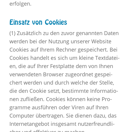
er­fol­gen.
Ein­satz von Coo­kies
(1) Zu­sätz­lich zu den zuvor ge­nann­ten Daten
wer­den bei der Nut­zung un­se­rer Web­site
Coo­kies auf Ihrem Rech­ner ge­spei­chert. Bei
Coo­kies han­delt es sich um klei­ne Text­da­tei­
en, die auf Ihrer Fest­plat­te dem von Ihnen
ver­wen­de­ten Brow­ser zu­ge­ord­net ge­spei­
chert wer­den und durch wel­che der Stel­le,
die den Coo­kie setzt, be­stimm­te In­for­ma­tio­
nen zu­flie­ßen. Coo­kies kön­nen keine Pro­
gram­me aus­füh­ren oder Viren auf Ihren
Com­pu­ter über­tra­gen. Sie die­nen dazu, das
In­ter­net­an­ge­bot ins­ge­samt nut­zer­freund­li­