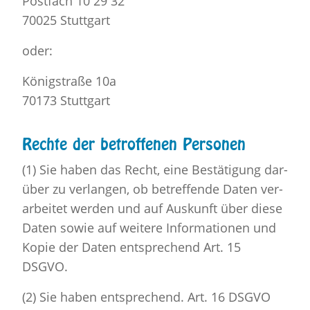
Post­fach 10 29 32
70025 Stutt­gart
oder:
Kö­nig­stra­ße 10a
70173 Stutt­gart
Rech­te der be­trof­fe­nen Per­so­nen
(1) Sie haben das Recht, eine Be­stä­ti­gung dar­
über zu ver­lan­gen, ob be­tref­fen­de Daten ver­
ar­bei­tet wer­den und auf Aus­kunft über diese
Daten sowie auf wei­te­re In­for­ma­tio­nen und
Kopie der Daten ent­spre­chend Art. 15
DSGVO.
(2) Sie haben ent­spre­chend. Art. 16 DSGVO