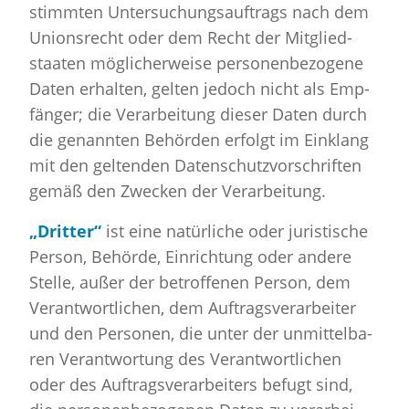
stimm­ten Un­ter­su­chungs­auf­trags nach dem
Uni­ons­recht oder dem Recht der Mit­glied­
staa­ten mög­li­cher­wei­se per­so­nen­be­zo­ge­ne
Daten er­hal­ten, gel­ten je­doch nicht als Emp­
fän­ger; die Ver­ar­bei­tung die­ser Daten durch
die ge­nann­ten Be­hör­den er­folgt im Ein­klang
mit den gel­ten­den Da­ten­schutz­vor­schrif­ten
gemäß den Zwe­cken der Ver­ar­bei­tung.
„Drit­ter“
ist eine na­tür­li­che oder ju­ris­ti­sche
Per­son, Be­hör­de, Ein­rich­tung oder an­de­re
Stel­le, außer der be­trof­fe­nen Per­son, dem
Ver­ant­wort­li­chen, dem Auf­trags­ver­ar­bei­ter
und den Per­so­nen, die unter der un­mit­tel­ba­
ren Ver­ant­wor­tung des Ver­ant­wort­li­chen
oder des Auf­trags­ver­ar­bei­ters be­fugt sind,