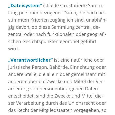
„Da­tei­sys­tem“
ist jede struk­tu­rier­te Samm­
lung per­so­nen­be­zo­ge­ner Daten, die nach be­
stimm­ten Kri­te­ri­en zu­gäng­lich sind, un­ab­hän­
gig davon, ob diese Samm­lung zen­tral, de­
zen­tral oder nach funk­tio­na­len oder geo­gra­fi­
schen Ge­sichts­punk­ten ge­ord­net ge­führt
wird.
„Ver­ant­wort­li­cher“
ist eine na­tür­li­che oder
ju­ris­ti­sche Per­son, Be­hör­de, Ein­rich­tung oder
an­de­re Stel­le, die al­lein oder ge­mein­sam mit
an­de­ren über die Zwe­cke und Mit­tel der Ver­
ar­bei­tung von per­so­nen­be­zo­ge­nen Daten
ent­schei­det; sind die Zwe­cke und Mit­tel die­
ser Ver­ar­bei­tung durch das Uni­ons­recht oder
das Recht der Mit­glied­staa­ten vor­ge­ge­ben, so