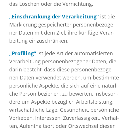
das Lö­schen oder die Ver­nich­tung.
„Ein­schrän­kung der Ver­ar­bei­tung“
ist die
Mar­kie­rung ge­spei­cher­ter per­so­nen­be­zo­ge­
ner Daten mit dem Ziel, ihre künf­ti­ge Ver­ar­
bei­tung ein­zu­schrän­ken.
„Pro­filing“
ist jede Art der au­to­ma­ti­sier­ten
Ver­ar­bei­tung per­so­nen­be­zo­ge­ner Daten, die
darin be­steht, dass diese per­so­nen­be­zo­ge­
nen Daten ver­wen­det wer­den, um be­stimm­te
per­sön­li­che As­pek­te, die sich auf eine na­tür­li­
che Per­son be­zie­hen, zu be­wer­ten, ins­be­son­
de­re um As­pek­te be­züg­lich Ar­beits­leis­tung,
wirt­schaft­li­che Lage, Ge­sund­heit, per­sön­li­che
Vor­lie­ben, In­ter­es­sen, Zu­ver­läs­sig­keit, Ver­hal­
ten, Auf­ent­halts­ort oder Orts­wech­sel die­ser