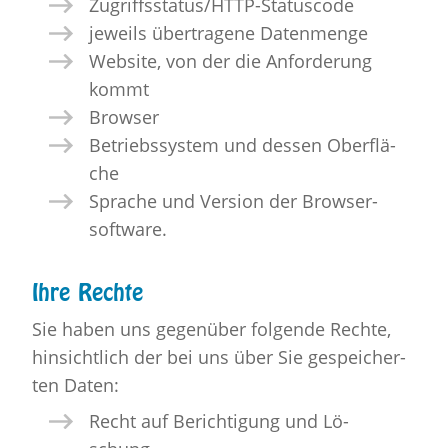
Zu­griffs­sta­tus/HTTP-Sta­tus­code
je­weils über­tra­ge­ne Da­ten­men­ge
Web­site, von der die An­for­de­rung
kommt
Brow­ser
Be­triebs­sys­tem und des­sen Ober­flä­
che
Spra­che und Ver­si­on der Brow­ser­
soft­ware.
Ihre Rech­te
Sie haben uns ge­gen­über fol­gen­de Rech­te,
hin­sicht­lich der bei uns über Sie ge­spei­cher­
ten Daten:
Recht auf Be­rich­ti­gung und Lö­