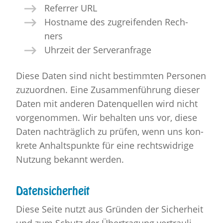
Re­fer­rer URL
Host­na­me des zu­grei­fen­den Rech­
ners
Uhr­zeit der Ser­ver­an­fra­ge
Diese Daten sind nicht be­stimm­ten Per­so­nen
zu­zu­ord­nen. Eine Zu­sam­men­füh­rung die­ser
Daten mit an­de­ren Da­ten­quel­len wird nicht
vor­ge­nom­men. Wir be­hal­ten uns vor, diese
Daten nach­träg­lich zu prü­fen, wenn uns kon­
kre­te An­halts­punk­te für eine rechts­wid­ri­ge
Nut­zung be­kannt wer­den.
Da­ten­si­cher­heit
Diese Seite nutzt aus Grün­den der Si­cher­heit