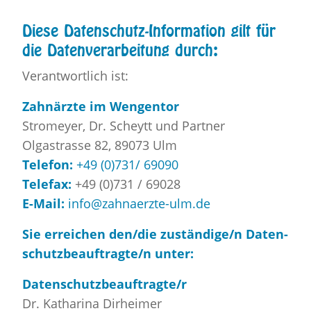
Diese Da­ten­schutz-In­for­ma­ti­on gilt für
die Da­ten­ver­ar­bei­tung durch:
Ver­ant­wort­lich ist:
Zahn­ärz­te im Wen­gen­tor
Stro­mey­er, Dr. Sche­ytt und Part­ner
Ol­ga­stras­se 82, 89073 Ulm
Te­le­fon:
+49 (0)731/ 69090
Te­le­fax:
+49 (0)731 / 69028
E-Mail:
info@​zahnaerzte-​ulm.​de
Sie er­rei­chen den/die zu­stän­di­ge/n Da­ten­
schutz­be­auf­trag­te/n unter:
Da­ten­schutz­be­auf­trag­te/r
Dr. Ka­tha­ri­na Dirhei­mer