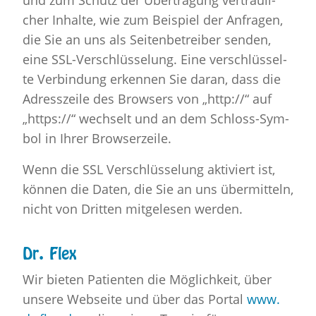
und zum Schutz der Über­tra­gung ver­trau­li­
cher In­hal­te, wie zum Bei­spiel der An­fra­gen,
die Sie an uns als Sei­ten­be­trei­ber sen­den,
eine SSL-Ver­schlüs­se­lung. Eine ver­schlüs­sel­
te Ver­bin­dung er­ken­nen Sie daran, dass die
Adress­zei­le des Brow­sers von „http://“ auf
„https://“ wech­selt und an dem Schloss-Sym­
bol in Ihrer Brow­ser­zei­le.
Wenn die SSL Ver­schlüs­se­lung ak­ti­viert ist,
kön­nen die Daten, die Sie an uns über­mit­teln,
nicht von Drit­ten mit­ge­le­sen wer­den.
Dr. Flex
Wir bie­ten Pa­ti­en­ten die Mög­lich­keit, über
un­se­re Web­sei­te und über das Por­tal
www.​