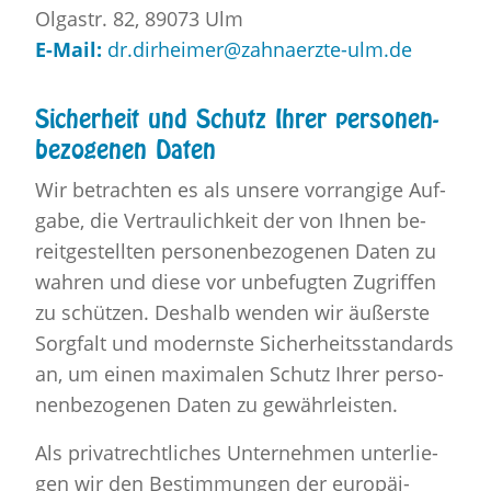
Ol­gastr. 82, 89073 Ulm
E-Mail:
dr.​dirheimer@​zahnaerzte-​ulm.​de
Si­cher­heit und Schutz Ihrer per­so­nen­
be­zo­ge­nen Daten
Wir be­trach­ten es als un­se­re vor­ran­gi­ge Auf­
ga­be, die Ver­trau­lich­keit der von Ihnen be­
reit­ge­stell­ten per­so­nen­be­zo­ge­nen Daten zu
wah­ren und diese vor un­be­fug­ten Zu­grif­fen
zu schüt­zen. Des­halb wen­den wir äu­ßers­te
Sorg­falt und mo­derns­te Si­cher­heits­stan­dards
an, um einen ma­xi­ma­len Schutz Ihrer per­so­
nen­be­zo­ge­nen Daten zu ge­währ­leis­ten.
Als pri­vat­recht­li­ches Un­ter­neh­men un­ter­lie­
gen wir den Be­stim­mun­gen der eu­ro­päi­