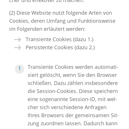
cher und ef­fek­ti­ver zu ma­chen.
(2) Diese Web­site nutzt fol­gen­de Arten von
Coo­kies, deren Um­fang und Funk­ti­ons­wei­se
im Fol­gen­den er­läu­tert wer­den:
Tran­si­en­te Coo­kies (dazu 1.)
Per­sis­ten­te Coo­kies (dazu 2.)
Tran­si­en­te Coo­kies wer­den au­to­ma­ti­
siert ge­löscht, wenn Sie den Brow­ser
schlie­ßen. Dazu zäh­len ins­be­son­de­re
die Ses­si­on-Coo­kies. Diese spei­chern
eine so­ge­nann­te Ses­si­on-ID, mit wel­
cher sich ver­schie­de­ne An­fra­gen
Ihres Brow­sers der ge­mein­sa­men Sit­
zung zu­ord­nen las­sen. Da­durch kann