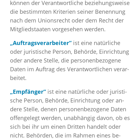
kön­nen der Ver­ant­wort­li­che be­zie­hungs­wei­se
die be­stimm­ten Kri­te­ri­en sei­ner Be­nen­nung
nach dem Uni­ons­recht oder dem Recht der
Mit­glied­staa­ten vor­ge­se­hen wer­den.
„Auf­trags­ver­ar­bei­ter“
ist eine na­tür­li­che
oder ju­ris­ti­sche Per­son, Be­hör­de, Ein­rich­tung
oder an­de­re Stel­le, die per­so­nen­be­zo­ge­ne
Daten im Auf­trag des Ver­ant­wort­li­chen ver­ar­
bei­tet.
„Emp­fän­ger“
ist eine na­tür­li­che oder ju­ris­ti­
sche Per­son, Be­hör­de, Ein­rich­tung oder an­
de­re Stel­le, denen per­so­nen­be­zo­ge­ne Daten
of­fen­ge­legt wer­den, un­ab­hän­gig davon, ob es
sich bei ihr um einen Drit­ten han­delt oder
nicht. Be­hör­den, die im Rah­men eines be­