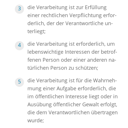
die Ver­ar­bei­tung ist zur Er­fül­lung
einer recht­li­chen Ver­pflich­tung er­for­
der­lich, der der Ver­ant­wort­li­che un­
ter­liegt;
die Ver­ar­bei­tung ist er­for­der­lich, um
le­bens­wich­ti­ge In­ter­es­sen der be­trof­
fe­nen Per­son oder einer an­de­ren na­
tür­li­chen Per­son zu schüt­zen;
die Ver­ar­bei­tung ist für die Wahr­neh­
mung einer Auf­ga­be er­for­der­lich, die
im öf­fent­li­chen In­ter­es­se liegt oder in
Aus­übung öf­fent­li­cher Ge­walt er­folgt,
die dem Ver­ant­wort­li­chen über­tra­gen
wurde;