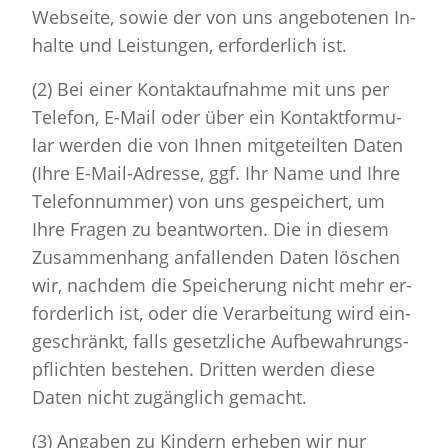
Web­sei­te, sowie der von uns an­ge­bo­te­nen In­
hal­te und Leis­tun­gen, er­for­der­lich ist.
(2) Bei einer Kon­takt­auf­nah­me mit uns per
Te­le­fon, E-Mail oder über ein Kon­takt­for­mu­
lar wer­den die von Ihnen mit­ge­teil­ten Daten
(Ihre E-Mail-Adres­se, ggf. Ihr Name und Ihre
Te­le­fon­num­mer) von uns ge­spei­chert, um
Ihre Fra­gen zu be­ant­wor­ten. Die in die­sem
Zu­sam­men­hang an­fal­len­den Daten lö­schen
wir, nach­dem die Spei­che­rung nicht mehr er­
for­der­lich ist, oder die Ver­ar­bei­tung wird ein­
ge­schränkt, falls ge­setz­li­che Auf­be­wah­rungs­
pflich­ten be­ste­hen. Drit­ten wer­den diese
Daten nicht zu­gäng­lich ge­macht.
(3) An­ga­ben zu Kin­dern er­he­ben wir nur