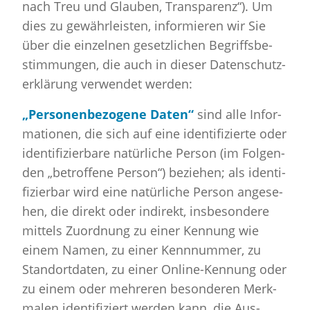
nach Treu und Glau­ben, Trans­pa­renz“). Um
dies zu ge­währ­leis­ten, in­for­mie­ren wir Sie
über die ein­zel­nen ge­setz­li­chen Be­griffs­be­
stim­mun­gen, die auch in die­ser Da­ten­schutz­
er­klä­rung ver­wen­det wer­den:
„Per­so­nen­be­zo­ge­ne Daten“
sind alle In­for­
ma­tio­nen, die sich auf eine iden­ti­fi­zier­te oder
iden­ti­fi­zier­ba­re na­tür­li­che Per­son (im Fol­gen­
den „be­trof­fe­ne Per­son“) be­zie­hen; als iden­ti­
fi­zier­bar wird eine na­tür­li­che Per­son an­ge­se­
hen, die di­rekt oder in­di­rekt, ins­be­son­de­re
mit­tels Zu­ord­nung zu einer Ken­nung wie
einem Namen, zu einer Kenn­num­mer, zu
Stand­ort­da­ten, zu einer On­line-Ken­nung oder
zu einem oder meh­re­ren be­son­de­ren Merk­
ma­len iden­ti­fi­ziert wer­den kann, die Aus­