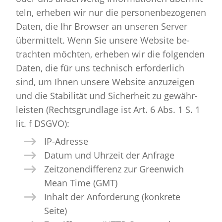
teln, er­he­ben wir nur die per­so­nen­be­zo­ge­nen
Daten, die Ihr Brow­ser an un­se­ren Ser­ver
über­mit­telt. Wenn Sie un­se­re Web­site be­
trach­ten möch­ten, er­he­ben wir die fol­gen­den
Daten, die für uns tech­nisch er­for­der­lich
sind, um Ihnen un­se­re Web­site an­zu­zei­gen
und die Sta­bi­li­tät und Si­cher­heit zu ge­währ­
leis­ten (Rechts­grund­la­ge ist Art. 6 Abs. 1 S. 1
lit. f DSGVO):
IP-Adres­se
Datum und Uhr­zeit der An­fra­ge
Zeit­zo­nen­dif­fe­renz zur Green­wich
Mean Time (GMT)
In­halt der An­for­de­rung (kon­kre­te
Seite)