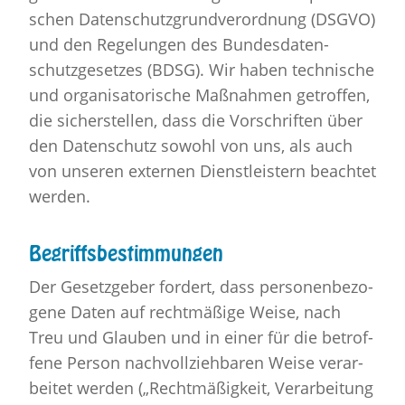
schen Da­ten­schutz­grund­ver­ord­nung (DSGVO)
und den Re­ge­lun­gen des Bun­des­da­ten­
schutz­ge­set­zes (BDSG). Wir haben tech­ni­sche
und or­ga­ni­sa­to­ri­sche Maß­nah­men ge­trof­fen,
die si­cher­stel­len, dass die Vor­schrif­ten über
den Da­ten­schutz so­wohl von uns, als auch
von un­se­ren ex­ter­nen Dienst­leis­tern be­ach­tet
wer­den.
Be­griffs­be­stim­mun­gen
Der Ge­setz­ge­ber for­dert, dass per­so­nen­be­zo­
ge­ne Daten auf recht­mä­ßi­ge Weise, nach
Treu und Glau­ben und in einer für die be­trof­
fe­ne Per­son nach­voll­zieh­ba­ren Weise ver­ar­
bei­tet wer­den („Recht­mä­ßig­keit, Ver­ar­bei­tung