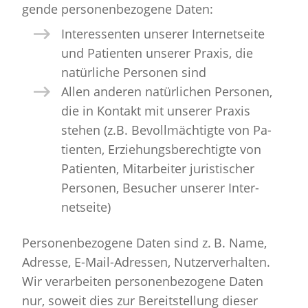
gen­de per­so­nen­be­zo­ge­ne Daten:
In­ter­es­sen­ten un­se­rer In­ter­net­sei­te
und Pa­ti­en­ten un­se­rer Pra­xis, die
na­tür­li­che Per­so­nen sind
Allen an­de­ren na­tür­li­chen Per­so­nen,
die in Kon­takt mit un­se­rer Pra­xis
ste­hen (z.B. Be­voll­mäch­tig­te von Pa­
ti­en­ten, Er­zie­hungs­be­rech­tig­te von
Pa­ti­en­ten, Mit­ar­bei­ter ju­ris­ti­scher
Per­so­nen, Be­su­cher un­se­rer In­ter­
net­sei­te)
Per­so­nen­be­zo­ge­ne Daten sind z. B. Name,
Adres­se, E-Mail-Adres­sen, Nut­zer­ver­hal­ten.
Wir ver­ar­bei­ten per­so­nen­be­zo­ge­ne Daten
nur, so­weit dies zur Be­reit­stel­lung die­ser