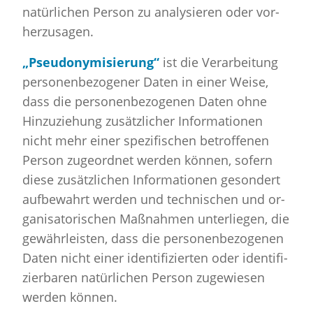
na­tür­li­chen Per­son zu ana­ly­sie­ren oder vor­
her­zu­sa­gen.
„Pseud­ony­mi­sie­rung“
ist die Ver­ar­bei­tung
per­so­nen­be­zo­ge­ner Daten in einer Weise,
dass die per­so­nen­be­zo­ge­nen Daten ohne
Hin­zu­zie­hung zu­sätz­li­cher In­for­ma­tio­nen
nicht mehr einer spe­zi­fi­schen be­trof­fe­nen
Per­son zu­ge­ord­net wer­den kön­nen, so­fern
diese zu­sätz­li­chen In­for­ma­tio­nen ge­son­dert
auf­be­wahrt wer­den und tech­ni­schen und or­
ga­ni­sa­to­ri­schen Maß­nah­men un­ter­lie­gen, die
ge­währ­leis­ten, dass die per­so­nen­be­zo­ge­nen
Daten nicht einer iden­ti­fi­zier­ten oder iden­ti­fi­
zier­ba­ren na­tür­li­chen Per­son zu­ge­wie­sen
wer­den kön­nen.