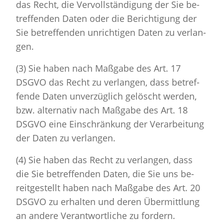
das Recht, die Ver­voll­stän­di­gung der Sie be­
tref­fen­den Daten oder die Be­rich­ti­gung der
Sie be­tref­fen­den un­rich­ti­gen Daten zu ver­lan­
gen.
(3) Sie haben nach Maß­ga­be des Art. 17
DSGVO das Recht zu ver­lan­gen, dass be­tref­
fen­de Daten un­ver­züg­lich ge­löscht wer­den,
bzw. al­ter­na­tiv nach Maß­ga­be des Art. 18
DSGVO eine Ein­schrän­kung der Ver­ar­bei­tung
der Daten zu ver­lan­gen.
(4) Sie haben das Recht zu ver­lan­gen, dass
die Sie be­tref­fen­den Daten, die Sie uns be­
reit­ge­stellt haben nach Maß­ga­be des Art. 20
DSGVO zu er­hal­ten und deren Über­mitt­lung
an an­de­re Ver­ant­wort­li­che zu for­dern.