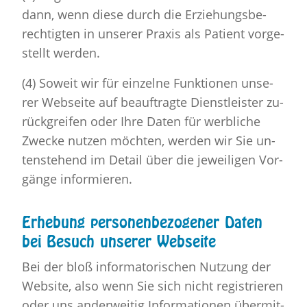
dann, wenn diese durch die Er­zie­hungs­be­
rech­tig­ten in un­se­rer Pra­xis als Pa­ti­ent vor­ge­
stellt wer­den.
(4) So­weit wir für ein­zel­ne Funk­tio­nen un­se­
rer Web­sei­te auf be­auf­trag­te Dienst­leis­ter zu­
rück­grei­fen oder Ihre Daten für werb­li­che
Zwe­cke nut­zen möch­ten, wer­den wir Sie un­
ten­ste­hend im De­tail über die je­wei­li­gen Vor­
gän­ge in­for­mie­ren.
Er­he­bung per­so­nen­be­zo­ge­ner Daten
bei Be­such un­se­rer Web­sei­te
Bei der bloß in­for­ma­to­ri­schen Nut­zung der
Web­site, also wenn Sie sich nicht re­gis­trie­ren
oder uns an­der­wei­tig In­for­ma­tio­nen über­mit­