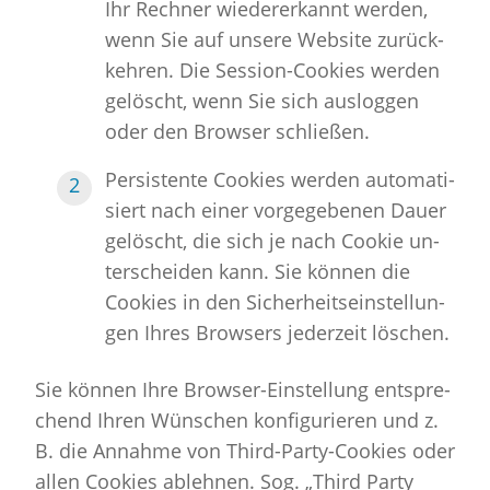
Ihr Rech­ner wie­der­er­kannt wer­den,
wenn Sie auf un­se­re Web­site zu­rück­
keh­ren. Die Ses­si­on-Coo­kies wer­den
ge­löscht, wenn Sie sich aus­log­gen
oder den Brow­ser schlie­ßen.
Per­sis­ten­te Coo­kies wer­den au­to­ma­ti­
siert nach einer vor­ge­ge­be­nen Dauer
ge­löscht, die sich je nach Coo­kie un­
ter­schei­den kann. Sie kön­nen die
Coo­kies in den Si­cher­heits­ein­stel­lun­
gen Ihres Brow­sers je­der­zeit lö­schen.
Sie kön­nen Ihre Brow­ser-Ein­stel­lung ent­spre­
chend Ihren Wün­schen kon­fi­gu­rie­ren und z.
B. die An­nah­me von Third-Par­ty-Coo­kies oder
allen Coo­kies ab­leh­nen. Sog. „Third Party