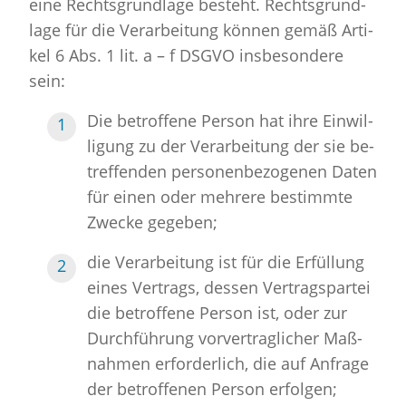
eine Rechts­grund­la­ge be­steht. Rechts­grund­
la­ge für die Ver­ar­bei­tung kön­nen gemäß Ar­ti­
kel 6 Abs. 1 lit. a – f DSGVO ins­be­son­de­re
sein:
Die be­trof­fe­ne Per­son hat ihre Ein­wil­
li­gung zu der Ver­ar­bei­tung der sie be­
tref­fen­den per­so­nen­be­zo­ge­nen Daten
für einen oder meh­re­re be­stimm­te
Zwe­cke ge­ge­ben;
die Ver­ar­bei­tung ist für die Er­fül­lung
eines Ver­trags, des­sen Ver­trags­par­tei
die be­trof­fe­ne Per­son ist, oder zur
Durch­füh­rung vor­ver­trag­li­cher Maß­
nah­men er­for­der­lich, die auf An­fra­ge
der be­trof­fe­nen Per­son er­fol­gen;