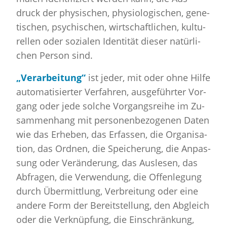
druck der phy­si­schen, phy­sio­lo­gi­schen, ge­ne­
ti­schen, psy­chi­schen, wirt­schaft­li­chen, kul­tu­
rel­len oder so­zia­len Iden­ti­tät die­ser na­tür­li­
chen Per­son sind.
„Ver­ar­bei­tung“
ist jeder, mit oder ohne Hilfe
au­to­ma­ti­sier­ter Ver­fah­ren, aus­ge­führ­ter Vor­
gang oder jede sol­che Vor­gangs­rei­he im Zu­
sam­men­hang mit per­so­nen­be­zo­ge­nen Daten
wie das Er­he­ben, das Er­fas­sen, die Or­ga­ni­sa­
ti­on, das Ord­nen, die Spei­che­rung, die An­pas­
sung oder Ver­än­de­rung, das Aus­le­sen, das
Ab­fra­gen, die Ver­wen­dung, die Of­fen­le­gung
durch Über­mitt­lung, Ver­brei­tung oder eine
an­de­re Form der Be­reit­stel­lung, den Ab­gleich
oder die Ver­knüp­fung, die Ein­schrän­kung,