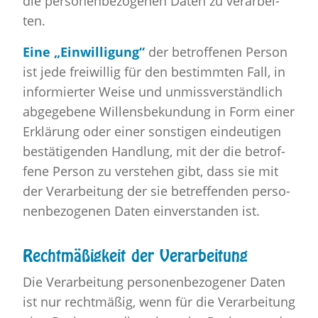
die per­so­nen­be­zo­ge­nen Daten zu ver­ar­bei­
ten.
Eine „Ein­wil­li­gung“
der be­trof­fe­nen Per­son
ist jede frei­wil­lig für den be­stimm­ten Fall, in
in­for­mier­ter Weise und un­miss­ver­ständ­lich
ab­ge­ge­be­ne Wil­lens­be­kun­dung in Form einer
Er­klä­rung oder einer sons­ti­gen ein­deu­ti­gen
be­stä­ti­gen­den Hand­lung, mit der die be­trof­
fe­ne Per­son zu ver­ste­hen gibt, dass sie mit
der Ver­ar­bei­tung der sie be­tref­fen­den per­so­
nen­be­zo­ge­nen Daten ein­ver­stan­den ist.
Recht­mä­ßig­keit der Ver­ar­bei­tung
Die Ver­ar­bei­tung per­so­nen­be­zo­ge­ner Daten
ist nur recht­mä­ßig, wenn für die Ver­ar­bei­tung