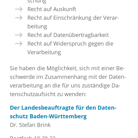
schung
Recht auf Aus­kunft
Recht auf Ein­schrän­kung der Ver­ar­
bei­tung
Recht auf Da­ten­über­trag­bar­keit
Recht auf Wi­der­spruch gegen die
Ver­ar­bei­tung
Sie haben die Mög­lich­keit, sich mit einer Be­
schwer­de im Zu­sam­men­hang mit der Da­ten­
ver­ar­bei­tung an die für uns zu­stän­di­ge Da­
ten­schutz­auf­sicht zu wen­den:
Der Lan­des­be­auf­trag­te für den Da­ten­
schutz Ba­den-Würt­tem­berg
Dr. Ste­fan Brink