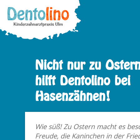
Skip
to
content
Nicht nur zu Oster
hilft Dentolino bei
Hasenzähnen!
Wie süß! Zu Os­tern macht es be­so
Freu­de, die Ka­nin­chen in der Fried