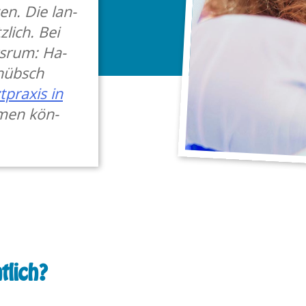
en. Die lan­
­lich. Bei
s­rum: Ha­
 hübsch
­pra­xis in
h­men kön­
lich?