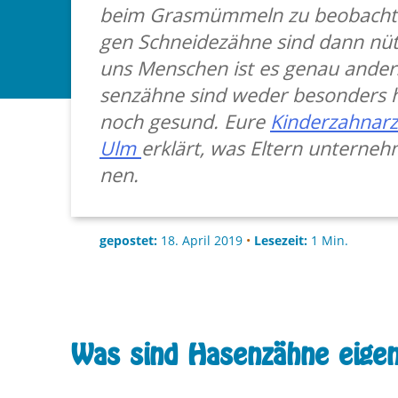
beim Gras­müm­meln zu be­ob­ach­t
gen Schnei­de­zäh­ne sind dann nütz
uns Men­schen ist es genau an­der
sen­zäh­ne sind weder be­son­ders
noch ge­sund. Eure
Kin­der­zahn­arzt
Ulm
er­klärt, was El­tern un­ter­ne
nen.
gepostet:
18. April 2019
•
Lesezeit:
1
Min.
Was sind Hasenzähne eigent