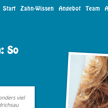
Start
Zahn-Wissen
Angebot
Team
n: So
n­ders viel
­rich­sau