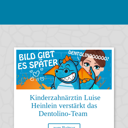
Kinderzahnärztin Luise
Heinlein verstärkt das
Dentolino-Team
zum Beitrag