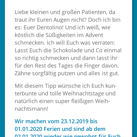
Liebe klei­nen und gro­ßen Pa­ti­en­ten, da
traut ihr Euren Augen nicht? Doch ich bin
es: Euer Den­to­li­no! Und ich weiß, wie
köst­lich die Sü­ßig­kei­ten im Ad­vent
schme­cken. Ich will Euch was ver­ra­ten:
Lasst Euch die Scho­ko­la­de und Co ein­mal
so rich­tig schme­cken und dann lasst ihr
für den Rest des Tages die Fin­ger davon.
Zähne sorg­fäl­tig put­zen und alles ist gut.
Mit die­sem Tipp wün­sche ich Euch kun­
ter­bun­te und tolle Weih­nachts­ta­ge und
na­tür­lich einen super flei­ßi­gen Weih­
nachts­mann!
Wir ma­chen vom 23.12.2019 bis
01.01.2020 Fe­ri­en und sind ab dem
02.01.2020 wie­der wie ge­wohnt für Euch